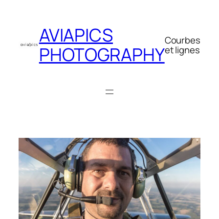
Aller
au
AVIAPICS
contenu
Courbes
PHOTOGRAPHY
et lignes