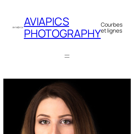
Aller
au
AVIAPICS
contenu
Courbes
PHOTOGRAPHY
et lignes