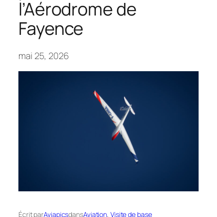
l’Aérodrome de
Fayence
mai 25, 2026
Écrit par
Aviapics
dans
Aviation
, 
Visite de base