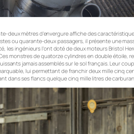
te-deux mètres d’envergure affiche des caractéristique
tistes ou quarante-deux passagers, il présente une mas
ité, les ingénieurs l’ont doté de deux moteurs Bristol H
es monstres de quatorze cylindres en double étoile, re
puissants jamais assemblés sur le sol français. Leur coup
quable, lui permettant de franchir deux mille cinq cent
nt dans ses flancs quelque cinq mille litres de carburan