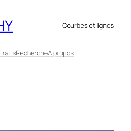
HY
Courbes et lignes
traits
Recherche
A propos