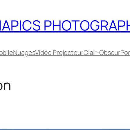
IAPICS PHOTOGRAP
bile
Nuages
Vidéo Projecteur
Clair-Obscur
Por
on