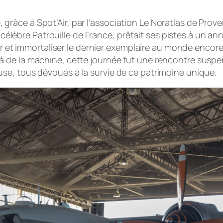
tée, grâce à Spot’Air, par l’association Le Noratlas de Pr
a célèbre Patrouille de France, prêtait ses pistes à un an
er et immortaliser le dernier exemplaire au monde encore
à de la machine, cette journée fut une rencontre susp
se, tous dévoués à la survie de ce patrimoine unique.